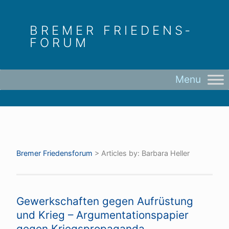
Skip
to
BREMER FRIEDENS­
content
FORUM
Bremer Friedens­forum
>
Articles by: Barbara Heller
Gewerkschaften gegen Aufrüstung
und Krieg – Argumentationspapier
gegen Kriegspropaganda