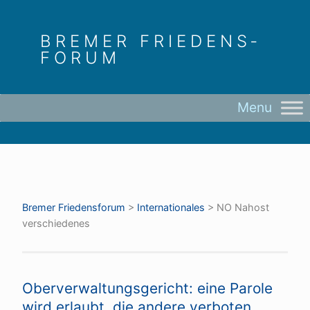
Skip
to
BREMER FRIEDENS­
content
FORUM
Bremer Friedens­forum
>
Internationales
>
NO Nahost
verschiedenes
Oberverwaltungsgericht: eine Parole
wird erlaubt, die andere verboten