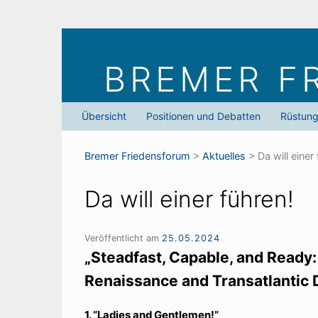
Skip
to
BREMER F
content
Übersicht
Positionen und Debatten
Rüstun
Bremer Friedens­forum
>
Aktuelles
>
Da will einer
Da will einer führen!
Veröffentlicht am
25.05.2024
„Steadfast, Capable, and Ready
Renaissance and Transatlantic
1. “Ladies and Gentlemen!”