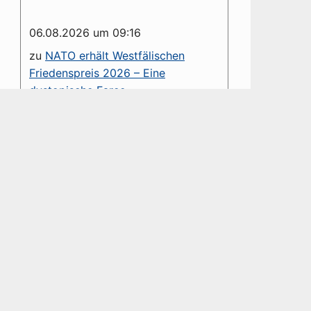
06.08.2026 um 09:16
zu
NATO erhält Westfälischen
Friedenspreis 2026 – Eine
dystopische Farce
Sehr geehrter Herr Groß, die von
Ihnen verteufelte NATO ist ein
Verteidigungsbündnis. Diesem
haben Sie es u. a. zu verdanken,...
06.08.2026 um 01:41
zu
NATO erhält Westfälischen
Friedenspreis 2026 – Eine
dystopische Farce