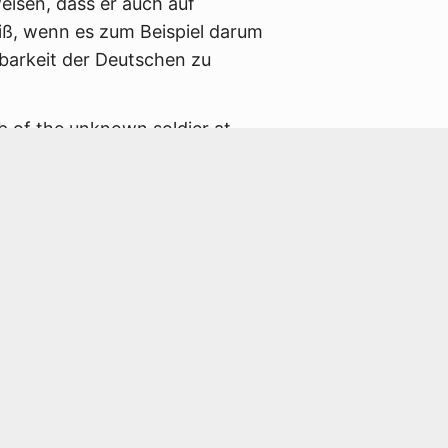
isen, dass er auch auf
iß, wenn es zum Beispiel darum
barkeit der Deutschen zu
b of the unknown soldier at
own a wreath in memory of the end of
lly marks the end of one of the
st in der Nacht vom 08. Auf den 09.
tel in Berlin-Karlshorst in
itsch Schukow – Sohn eines Bauern,
 Marschall der Sowjetunion – die
och an dieses Ereignis und an diesen
 Sowjetunion und ihre Opfer zu
 „brutalen und völkerrechtswidrigen