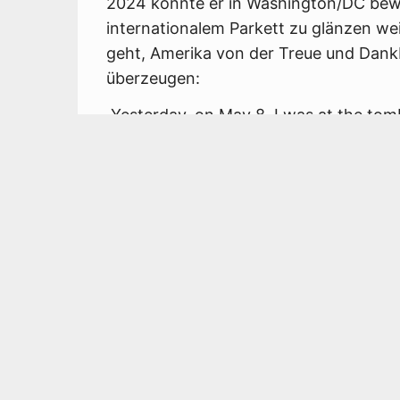
2024 konnte er in Washington/DC bewe
internationalem Parkett zu glänzen we
geht, Amerika von der Treue und Dank
überzeugen:
„Yesterday, on May 8, I was at the tom
Arlington National Cemetery. I laid d
World War II. On the date which officia
darkest chapters in human history.”
Die deutsche Wehrmacht hatte zwar er
Mai 1945 durch Generalfeldmarschall Kei
Anwesenheit von Georgi Konstantinow
Generalstabschef der Roten Armee und
bedingungslose Kapitulation erklärt, d
Ort zu erinnern hieße an den Sieg der
erinnern, was vor dem Hintergrund der