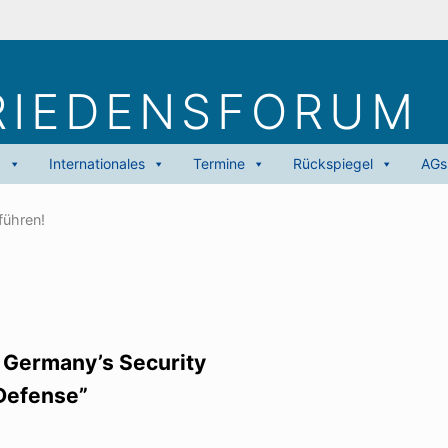
RIEDENS­FORUM
g
Internationales
Termine
Rückspiegel
AGs
 führen!
: Germany’s Security
 Defense”