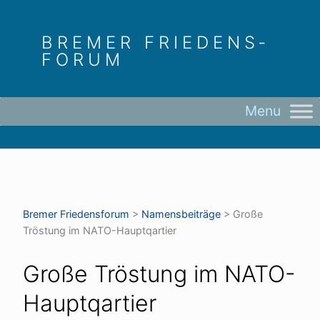
Skip
to
BREMER FRIEDENS­
content
FORUM
Bremer Friedens­forum
>
Namensbeiträge
>
Große
Tröstung im NATO-Hauptqartier
Große Tröstung im NATO-
Hauptqartier