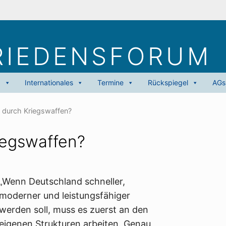
RIEDENS­FORUM
g
Internationales
Termine
Rückspiegel
AGs
durch Kriegswaffen?
iegswaffen?
„Wenn Deutschland schneller,
moderner und leistungsfähiger
werden soll, muss es zuerst an den
eigenen Strukturen arbeiten. Genau