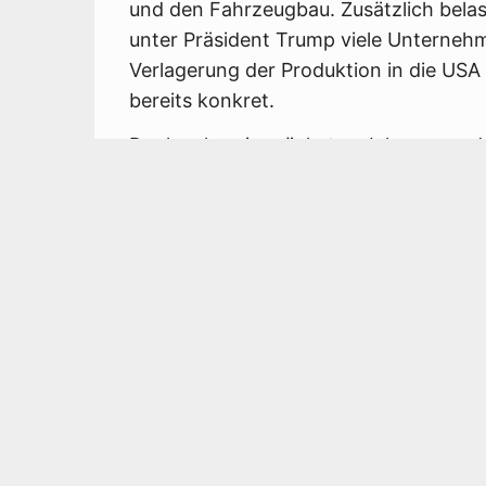
und den Fahrzeugbau. Zusätzlich belast
unter Präsident Trump viele Unternehm
Verlagerung der Produktion in die USA
bereits konkret.
Doch schon im nächsten Jahr, wenn d
Regelungsdschungel“ erst einmal beseit
Wirtschaftsministerin Katherina Reic
Bruttoinlandsprodukt (BIP) um 1,3 Proz
getragen von „hohen staatlichen Aus
Sondervermögen und den Verteidigungs
Also alles gut durch Panzerbau?
So jedenfalls sieht es Niedersachsens 
Tonne (SPD): „Wir sehen hier, dass i
Arbeitsplätze entstehen“, sagte er be
Unterlüß (Landkreis Celle). „In andere