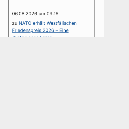
06.08.2026 um 09:16
zu
NATO erhält Westfälischen
Friedenspreis 2026 – Eine
dystopische Farce
Sehr geehrter Herr Groß, die von
Ihnen verteufelte NATO ist ein
Verteidigungsbündnis. Diesem
haben Sie es u. a. zu verdanken,...
06.08.2026 um 01:41
zu
NATO erhält Westfälischen
Friedenspreis 2026 – Eine
dystopische Farce