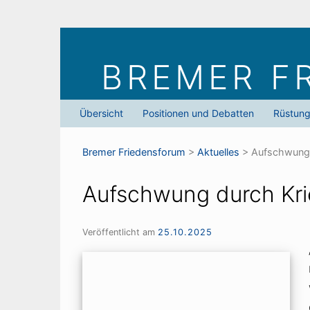
Skip
to
BREMER F
content
Übersicht
Positionen und Debatten
Rüstun
Bremer Friedens­forum
>
Aktuelles
>
Aufschwung 
Aufschwung durch Kr
Veröffentlicht am
25.10.2025