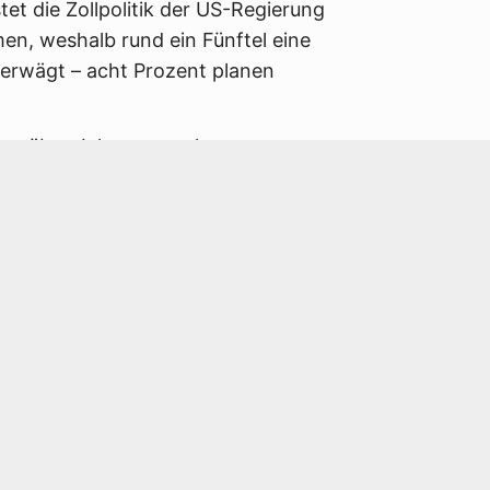
et die Zollpolitik der US-Regierung
en, weshalb rund ein Fünftel eine
 erwägt – acht Prozent planen
er „über Jahre gewachsene
igt ist, soll nach einer Prognose von
he (CDU)das deutsche
ent steigen, und zwar „erheblich“
gaben – etwa aus dem
investitionen“.
Wirtschaftsminister Grant Hendrik
n einem hohen Maße auch
im Besuch des Rheinmetall-Standorts
n Bereichen reden wir eher über