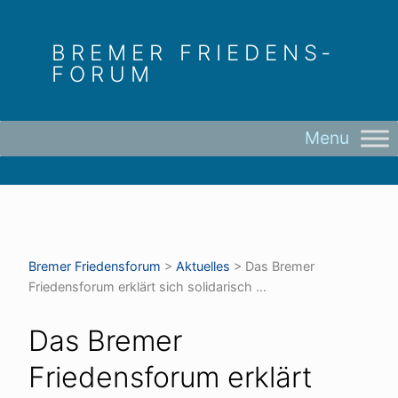
Skip
to
BREMER FRIEDENS­
content
FORUM
Bremer Friedens­forum
>
Aktuelles
>
Das Bremer
Friedensforum erklärt sich solidarisch …
Das Bremer
Friedensforum erklärt