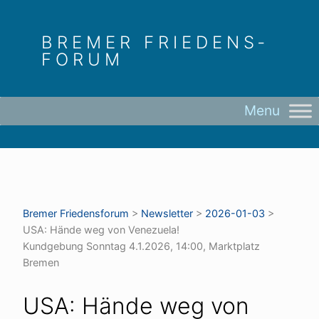
Skip
to
BREMER FRIEDENS­
content
FORUM
Bremer Friedens­forum
>
Newsletter
>
2026-01-03
>
USA: Hände weg von Venezuela!
Kundgebung Sonntag 4.1.2026, 14:00, Marktplatz
Bremen
USA: Hände weg von